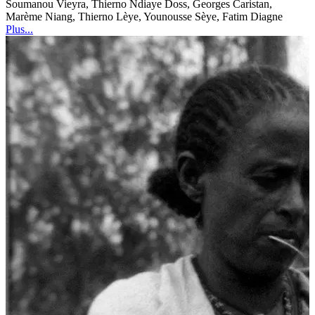
Soumanou Vieyra, Thierno Ndiaye Doss, Georges Caristan,
Marème Niang, Thierno Lèye, Younousse Sèye, Fatim Diagne
Plus...