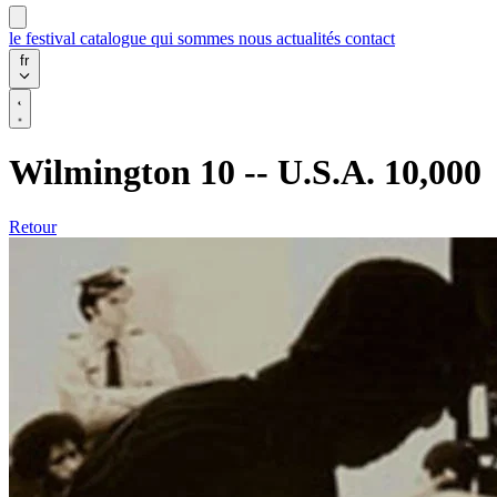
le festival
catalogue
qui sommes nous
actualités
contact
fr
Wilmington 10 -- U.S.A. 10,000
Retour