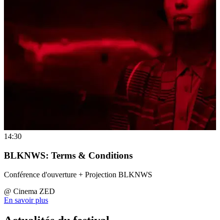
14:30
BLKNWS: Terms & Conditions
Conférence d'ouverture + Projection BLKNWS
@
Cinema ZED
En savoir plus