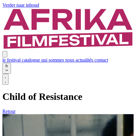
Verder naar inhoud
le festival
catalogue
qui sommes nous
actualités
contact
fr
Child of Resistance
Retour