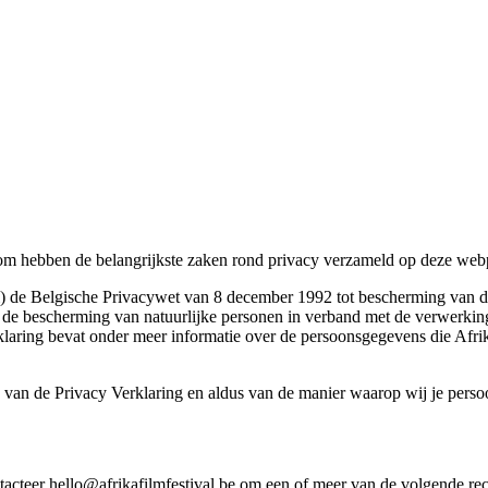
aarom hebben de belangrijkste zaken rond privacy verzameld op deze web
 (i) de Belgische Privacywet van 8 december 1992 tot bescherming van d
de bescherming van natuurlijke personen in verband met de verwerking
laring bevat onder meer informatie over de persoonsgegevens die Afrik
g van de Privacy Verklaring en aldus van de manier waarop wij je per
acteer hello@afrikafilmfestival.be om een of meer van de volgende rech