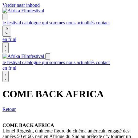
Verder naar inhoud
le festival
catalogue
qui sommes nous
actualités
contact
fr
en
fr
nl
le festival
catalogue
qui sommes nous
actualités
contact
en
fr
nl
COME BACK AFRICA
Retour
COME BACK AFRICA
Lionel Rogosin, éminente figure du cinéma américain engagé des
années 50 et 60, part en Afrique du Sud au prétexte d’y tourner un