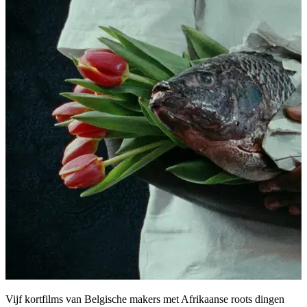
Vijf kortfilms van Belgische makers met Afrikaanse roots dingen