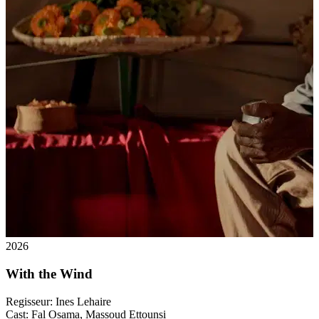
2026
With the Wind
Regisseur:
Ines Lehaire
Cast:
Fal Osama, Massoud Ettounsi