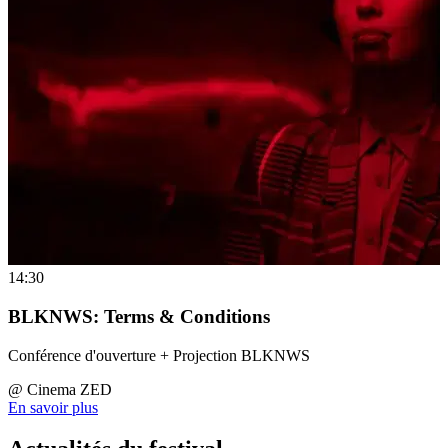
14:30
BLKNWS: Terms & Conditions
Conférence d'ouverture + Projection BLKNWS
@
Cinema ZED
En savoir plus