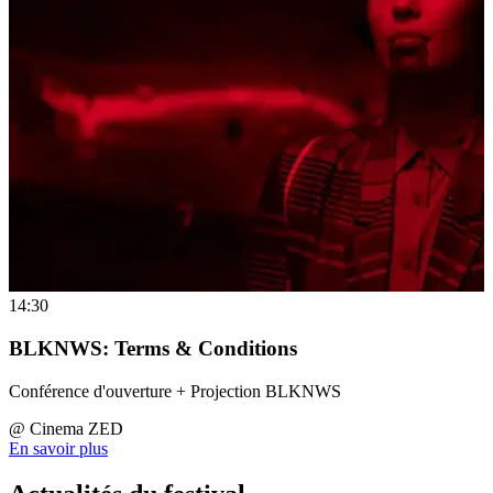
14:30
BLKNWS: Terms & Conditions
Conférence d'ouverture + Projection BLKNWS
@
Cinema ZED
En savoir plus