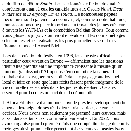
et du film de clôture
Samia
. Les passionnés de fiction de qualité
apprécieront quant à eux les candidatures aux Oscars
Nawi, Dear
Future Me
et
Everybody Loves Touda
. De nombreuses pépites
méconnues sont également à découvrir, et, comme à notre habitude,
nous accordons une place importante au travail des jeunes créateurs
à travers les YAFMAs et la compétition Belgian Shorts. Tout comme
vous, plusieurs jurys visionneront et évalueront les courts métrages
sélectionnés, et les réalisateurs les plus prometteurs seront mis à
l’honneur lors de l’Award Night.
Lors de la création du festival en 1996, les cinéastes africains — en
particulier ceux vivant en Europe — affirmaient que les questions
identitaires prendraient une importance croissante à mesure qu’un
nombre grandissant d’Afropéens s’emparerait de la caméra. Ils
souhaitent ainsi gagner en visibilité dans le paysage audiovisuel
local et faire en sorte que leurs récits fassent partie intégrante de la
vie culturelle des sociétés dans lesquelles ils évoluent. Cela est
essentiel pour la cohésion sociale et la démocratie.
L’Africa FilmFestival a toujours suivi de près le développement du
cinéma afro-belge, de ses réalisateurs, réalisatrices, acteurs et
actrices. Nous avons non seulement programmé leurs œuvres, mais
aussi, dans certains cas, contribué à leur soutien. En 2022, nous
avons organisé pour la première fois une compétition belge de courts
métrages ainsi qu’un atelier permettant à ces jeunes cinéastes issus