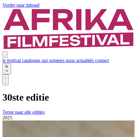
Verder naar inhoud
le festival
catalogue
qui sommes nous
actualités
contact
fr
30ste editie
Terug naar alle edities
2025