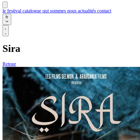
le festival
catalogue
qui sommes nous
actualités
contact
fr
Sira
Retour