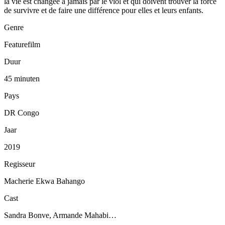
la vie est changée à jamais par le viol et qui doivent trouver la force
de survivre et de faire une différence pour elles et leurs enfants.
Genre
Featurefilm
Duur
45 minuten
Pays
DR Congo
Jaar
2019
Regisseur
Macherie Ekwa Bahango
Cast
Sandra Bonve, Armande Mahabi…