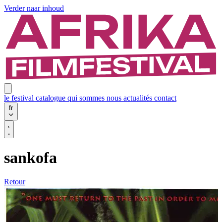
Verder naar inhoud
le festival
catalogue
qui sommes nous
actualités
contact
fr
sankofa
Retour