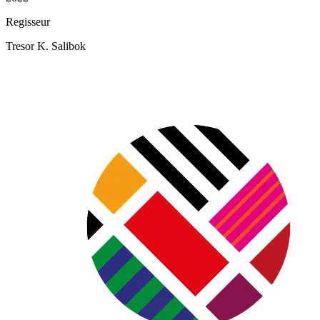
Regisseur
Tresor K. Salibok