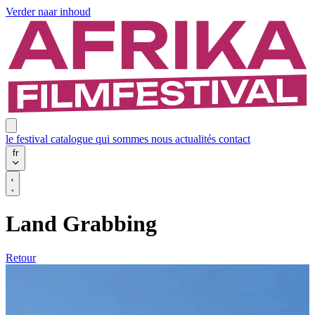
Verder naar inhoud
le festival
catalogue
qui sommes nous
actualités
contact
fr
Land Grabbing
Retour