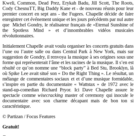
Kweli, Common, Dead Prez, Erykah Badu, Jill Scott, The Roots,
Cody ChesnuTT, Big Daddy Kane et - de nouveau réunis pour leur
premier concert en sept ans - the Fugees. Chapelle décide de faire
enregistrer cet événement unique et les jours précédents par nul autre
que Michel Gondry, le réalisateur français de «Eternal Sunshine of
the Spotless Mind » et d’innombrables vidéos musicales
révolutionnaires.
Initialement Chapelle avait voulu organiser les concerts gratuits dans
l’une ou l’autre salle ou dans Central Park à New York, mais sur
suggestion de Gondry, il renvoya la musique à ses origines sous une
forme qui représenterait l’âme et les racines de la musique. Il s’en est
résulté ce qu’on nomme une “block party” à Bed Stu, Brooklyn, là
où Spike Lee avait situé son « Do the Right Thing ». Le résultat, un
mélange de commentaires sociaux et et d’une musique formidable,
s’inspire en partie du documentaire « Wattstax »
de 1972 avec le
stand-up-comedian Richard Pryor. Ici Dave Chapelle assure le
spectacle comme
wisecracking
master of ceremony qui inocule le
documentaire avec son charme décapant mais de bon ton si
caractéristique.
© Partizan / Focus Features
Gratuit!