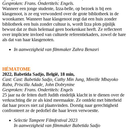
Gesproken: Frans. Ondertitels: Engels.
Wanneer een jonge studente, Izza-belle, op bezoek is bij een
klasgenoot, is ze erg verwonderd over de grote bibliotheek in de
woonkamer. Wanneer haar klasgenoot zegt dat een huis zonder
bibliotheek een huis zonder cultuur is, wordt Izza plots pijnlijk
bewust dat ze thuis helemaal geen boekenkast heeft. Ze reflecteert
over impliciete invloed van culturele referentiekaders, zowel de hare
als dat van haar klasgenoten.
In aanwezigheid van filmmaker Zahra Benasri
HÉMATOME
2022, Babetida Sadjo, België, 18 min,
Cast: Cast: Babetida Sadjo, Cathy Min Jung, Mireille Mbayoko
Raba, Priscilla Adade, John Dobrynine
Gesproken: Frans. Ondertitels: Engels
25 jaar na de feiten durft Judith eindelijk klacht in te dienen over de
verkrachting die ze als kind meemaakte. Ze ontdekt met bitterheid
dat haar proces niet zal plaatsvinden. Dorstig naar gerechtigheid
confronteert ze de pedofiel die haar leven verwoestte.
Selectie Tampere Filmfestival 2023
In aanwezigheid van filmmaker Babetida Sadjo