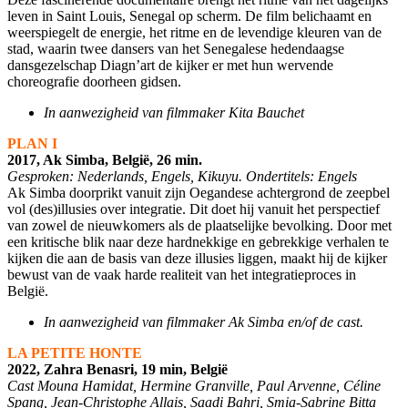
leven in Saint Louis, Senegal op scherm. De film belichaamt en
weerspiegelt de energie, het ritme en de levendige kleuren van de
stad, waarin twee dansers van het Senegalese hedendaagse
dansgezelschap Diagn’art de kijker er met hun wervende
choreografie doorheen gidsen.
In aanwezigheid van filmmaker Kita Bauchet
PLAN I
2017, Ak Simba, België, 26 min.
Gesproken: Nederlands, Engels, Kikuyu. Ondertitels: Engels
Ak Simba doorprikt vanuit zijn Oegandese achtergrond de zeepbel
vol (des)illusies over integratie. Dit doet hij vanuit het perspectief
van zowel de nieuwkomers als de plaatselijke bevolking. Door met
een kritische blik naar deze hardnekkige en gebrekkige verhalen te
kijken die aan de basis van deze illusies liggen, maakt hij de kijker
bewust van de vaak harde realiteit van het integratieproces in
België.
In aanwezigheid van filmmaker Ak Simba en/of de cast.
LA PETITE HONTE
2022, Zahra Benasri, 19 min, België
Cast Mouna Hamidat, Hermine Granville, Paul Arvenne, Céline
Spang, Jean-Christophe Allais, Saadi Bahri, Smia-Sabrine Bitta