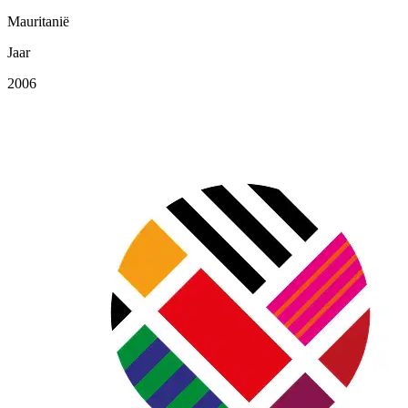
Mauritanië
Jaar
2006