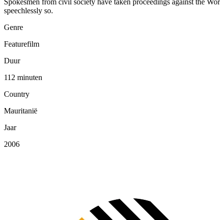
Spokesmen from civil society have taken proceedings against the Wor
speechlessly so.
Genre
Featurefilm
Duur
112 minuten
Country
Mauritanië
Jaar
2006