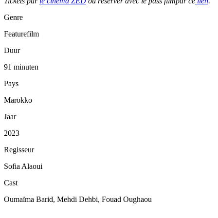
Tickets par
le cinéma ZED
ou réserver avec le pass filmpar ce
lien
.
Genre
Featurefilm
Duur
91 minuten
Pays
Marokko
Jaar
2023
Regisseur
Sofia Alaoui
Cast
Oumaïma Barid, Mehdi Dehbi, Fouad Oughaou