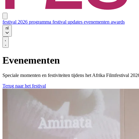
festival 2026
programma
festival updates
evenementen
awards
nl
Evenementen
Speciale momenten en festiviteiten tijdens het Afrika Filmfestival 202
Terug naar het festival