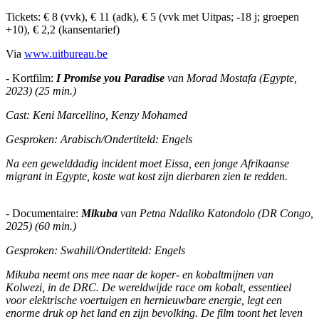
Tickets: € 8 (vvk), € 11 (adk), € 5 (vvk met Uitpas; -18 j; groepen
+10), € 2,2 (kansentarief)
Via
www.uitbureau.be
- Kortfilm:
I Promise you Paradise
van Morad Mostafa (Egypte,
2023) (25 min.)
Cast: Keni Marcellino, Kenzy Mohamed
Gesproken: Arabisch/Ondertiteld: Engels
Na een gewelddadig incident moet Eissa, een jonge Afrikaanse
migrant in Egypte, koste wat kost zijn dierbaren zien te redden.
- Documentaire:
Mikuba
van Petna Ndaliko Katondolo (DR Congo,
2025) (60 min.)
Gesproken: Swahili/Ondertiteld: Engels
Mikuba neemt ons mee naar de koper- en kobaltmijnen van
Kolwezi, in de DRC. De wereldwijde race om kobalt, essentieel
voor elektrische voertuigen en hernieuwbare energie, legt een
enorme druk op het land en zijn bevolking. De film toont het leven