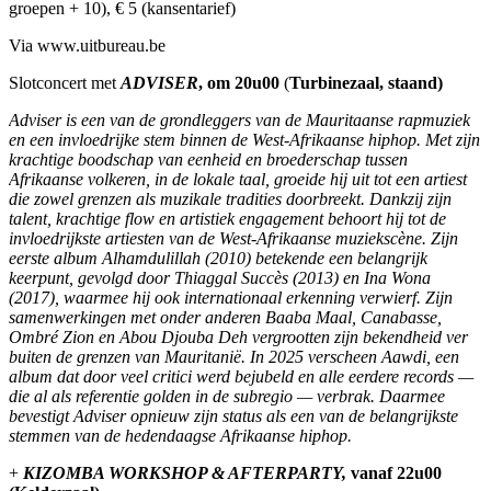
groepen + 10), € 5 (kansentarief)
Via www.uitbureau.be
Slotconcert met
ADVISER
, om 20u00
(
Turbinezaal, staand)
Adviser is een van de grondleggers van de Mauritaanse rapmuziek
en een invloedrijke stem binnen de West‑Afrikaanse hiphop. Met zijn
krachtige boodschap van eenheid en broederschap tussen
Afrikaanse volkeren, in de lokale taal, groeide hij uit tot een artiest
die zowel grenzen als muzikale tradities doorbreekt. Dankzij zijn
talent, krachtige flow en artistiek engagement behoort hij tot de
invloedrijkste artiesten van de West-Afrikaanse muziekscène. Zijn
eerste album Alhamdulillah (2010) betekende een belangrijk
keerpunt, gevolgd door Thiaggal Succès (2013) en Ina Wona
(2017), waarmee hij ook internationaal erkenning verwierf. Zijn
samenwerkingen met onder anderen Baaba Maal, Canabasse,
Ombré Zion en Abou Djouba Deh vergrootten zijn bekendheid ver
buiten de grenzen van Mauritanië. In 2025 verscheen Aawdi, een
album dat door veel critici werd bejubeld en alle eerdere records —
die al als referentie golden in de subregio — verbrak. Daarmee
bevestigt Adviser opnieuw zijn status als een van de belangrijkste
stemmen van de hedendaagse Afrikaanse hiphop.
+
KIZOMBA WORKSHOP & AFTERPARTY,
vanaf 22u00