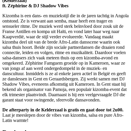
(Kelderzaal)
ft. Zéphirine & DJ Shadow Vibes
Kizomba is een dans- en muziekstijl die in de jaren tachtig in Angola
ontstond. Ze is verwant aan semba, maar heeft een trager en
sensueler ritme. De muziek werd sterk beïnvloed door zouk uit de
Franse Antillen en kompa uit Haïti, en vond later haar weg naar
Kaapverdië, waar de stijl verder evolueerde. Vandaag maakt
kizomba deel uit van de brede Afro-Latin dansscene waarin ook
salsa thuis hoort. Beide zijn sociale partnerdansen die draaien rond
connectie, leiden en volgen, ritme en muzikaliteit. Daardoor voelen
salsa-dansers zich vaak meteen thuis op een kizomba-avond en
omgekeerd. Zéphirine Famguem groeide op in Kameroen, waar ze
van jongs af aan werd ondergedompeld in de muziek- en
danscultuur. Inmiddels is ze al enkele jaren actief in België en geeft
ze danslessen in Gent en Geraardsbergen. Zij werkt samen met DJ
Shadow Vibes, eveneens afkomstig uit Kameroen. In Gent staat hij
bekend als organisator van Pamoja, een populair kizomba-event dat
elk trimester plaatsvindt. Daarnaast is hij een veelgevraagde DJ die
garant staat voor swingende, sfeervolle dansavonden.
De afterparty in de Kelderzaal is gratis en gaat door tot 2u00.
Laat je meeslepen door de vibes van kizomba, salsa en pure Afro-
Latin warmte!