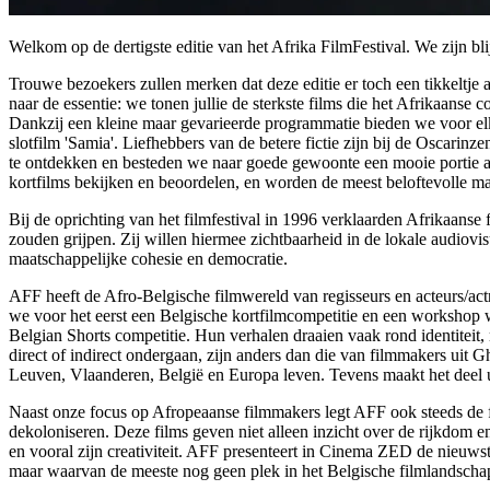
Welkom op de dertigste editie van het Afrika FilmFestival. We zijn blij
Trouwe bezoekers zullen merken dat deze editie er toch een tikkeltje a
naar de essentie: we tonen jullie de sterkste films die het Afrikaanse 
Dankzij een kleine maar gevarieerde programmatie bieden we voor elk
slotfilm 'Samia'. Liefhebbers van de betere fictie zijn bij de Oscari
te ontdekken en besteden we naar goede gewoonte een mooie portie aa
kortfilms bekijken en beoordelen, en worden de meest beloftevolle m
Bij de oprichting van het filmfestival in 1996 verklaarden Afrikaans
zouden grijpen. Zij willen hiermee zichtbaarheid in de lokale audiovis
maatschappelijke cohesie en democratie.
AFF heeft de Afro-Belgische filmwereld van regisseurs en acteurs/ac
we voor het eerst een Belgische kortfilmcompetitie en een workshop w
Belgian Shorts competitie. Hun verhalen draaien vaak rond identiteit
direct of indirect ondergaan, zijn anders dan die van filmmakers uit 
Leuven, Vlaanderen, België en Europa leven. Tevens maakt het deel ui
Naast onze focus op Afropeaanse filmmakers legt AFF ook steeds de fo
dekoloniseren. Deze films geven niet alleen inzicht over de rijkdom 
en vooral zijn creativiteit. AFF presenteert in Cinema ZED de nieuwst
maar waarvan de meeste nog geen plek in het Belgische filmlandsch