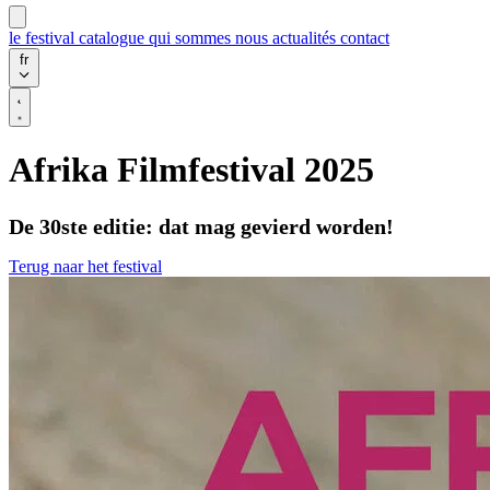
le festival
catalogue
qui sommes nous
actualités
contact
fr
Afrika Filmfestival 2025
De 30ste editie: dat mag gevierd worden!
Terug naar het festival