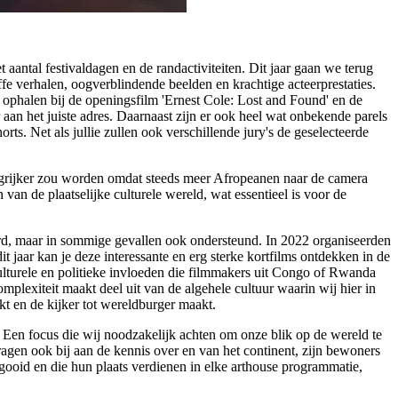
 aantal festivaldagen en de randactiviteiten. Dit jaar gaan we terug
affe verhalen, oogverblindende beelden en krachtige acteerprestaties.
ophalen bij de openingsfilm 'Ernest Cole: Lost and Found' en de
aan het juiste adres. Daarnaast zijn er ook heel wat onbekende parels
. Net als jullie zullen ook verschillende jury's de geselecteerde
langrijker zou worden omdat steeds meer Afropeanen naar de camera
van de plaatselijke culturele wereld, wat essentieel is voor de
erd, maar in sommige gevallen ook ondersteund. In 2022 organiseerden
jaar kan je deze interessante en erg sterke kortfilms ontdekken in de
ulturele en politieke invloeden die filmmakers uit Congo of Rwanda
plexiteit maakt deel uit van de algehele cultuur waarin wij hier in
t en de kijker tot wereldburger maakt.
 Een focus die wij noodzakelijk achten om onze blik op de wereld te
agen ook bij aan de kennis over en van het continent, zijn bewoners
egooid en die hun plaats verdienen in elke arthouse programmatie,