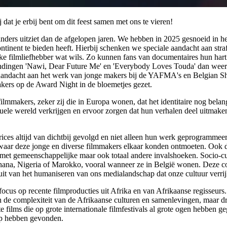
 dat je erbij bent om dit feest samen met ons te vieren!
nders uitziet dan de afgelopen jaren. We hebben in 2025 gesnoeid in het
continent te bieden heeft. Hierbij schenken we speciale aandacht aan str
e filmliefhebber wat wils. Zo kunnen fans van documentaires hun hart 
nzendingen 'Nawi, Dear Future Me' en 'Everybody Loves Touda' dan weer 
ndacht aan het werk van jonge makers bij de YAFMA's en Belgian Shorts
akers op de Award Night in de bloemetjes gezet.
e filmmakers, zeker zij die in Europa wonen, dat het identitaire nog be
uele wereld verkrijgen en ervoor zorgen dat hun verhalen deel uitmaken 
trices altijd van dichtbij gevolgd en niet alleen hun werk geprogramme
aar deze jonge en diverse filmmakers elkaar konden ontmoeten. Ook dit 
, met gemeenschappelijke maar ook totaal andere invalshoeken. Socio-c
Ghana, Nigeria of Marokko, vooral wanneer ze in België wonen. Deze com
t van het humaniseren van ons medialandschap dat onze cultuur verrijk
cus op recente filmproducties uit Afrika en van Afrikaanse regisseurs.
en de complexiteit van de Afrikaanse culturen en samenlevingen, maar dr
e films die op grote internationale filmfestivals al grote ogen hebben g
ap hebben gevonden.