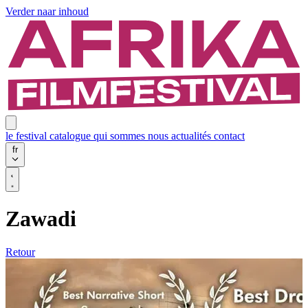
Verder naar inhoud
le festival
catalogue
qui sommes nous
actualités
contact
fr
Zawadi
Retour