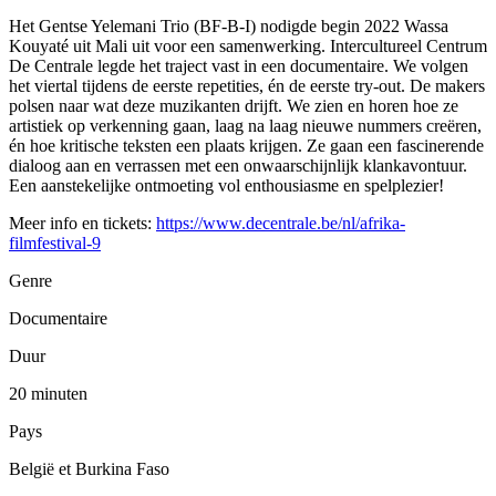
Het Gentse Yelemani Trio (BF-B-I) nodigde begin 2022 Wassa
Kouyaté uit Mali uit voor een samenwerking. Intercultureel Centrum
De Centrale legde het traject vast in een documentaire. We volgen
het viertal tijdens de eerste repetities, én de eerste try-out. De makers
polsen naar wat deze muzikanten drijft. We zien en horen hoe ze
artistiek op verkenning gaan, laag na laag nieuwe nummers creëren,
én hoe kritische teksten een plaats krijgen. Ze gaan een fascinerende
dialoog aan en verrassen met een onwaarschijnlijk klankavontuur.
Een aanstekelijke ontmoeting vol enthousiasme en spelplezier!
Meer info en tickets:
https://www.decentrale.be/nl/afrika-
filmfestival-9
Genre
Documentaire
Duur
20 minuten
Pays
België et Burkina Faso