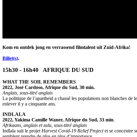
Kom en ontdek jong en verrassend filmtalent uit Zuid-Afrika!
Billet(s)
.
15h30 - 16h40 AFRIQUE DU SUD
WHAT THE SOIL REMEMBERS
2022, José Cardoso, Afrique du Sud, 30 min.
Anglais, sous-titré anglais
La politique de l’apartheid a chassé les populations non blanches de leu
enlever il y a cinquante ans
.
INDLALA
2022, Yakima Camille Waner, Afrique du Sud, 33 min
.
Afrikaans, anglais et zulu, sous-titré anglais
Indlala suit le projet
Harvest Covid-19
Relief Project
et se concentre 
semblent prendre de plus en plus d’importance.