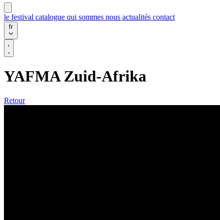
le festival
catalogue
qui sommes nous
actualités
contact
fr
YAFMA Zuid-Afrika
Retour