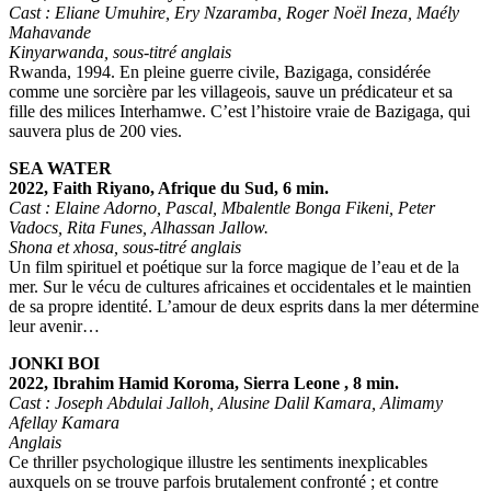
Cast : Eliane Umuhire, Ery Nzaramba, Roger Noël Ineza, Maély
Mahavande
Kinyarwanda, sous-titré anglais
Rwanda, 1994. En pleine guerre civile, Bazigaga, considérée
comme une sorcière par les villageois, sauve un prédicateur et sa
fille des milices Interhamwe. C’est l’histoire vraie de Bazigaga, qui
sauvera plus de 200 vies.
SEA WATER
2022, Faith Riyano, Afrique du Sud, 6 min.
Cast : Elaine Adorno, Pascal, Mbalentle Bonga Fikeni, Peter
Vadocs, Rita Funes, Alhassan Jallow.
Shona et xhosa, sous-titré anglais
Un film spirituel et poétique sur la force magique de l’eau et de la
mer. Sur le vécu de cultures africaines et occidentales et le maintien
de sa propre identité. L’amour de deux esprits dans la mer détermine
leur avenir…
JONKI BOI
2022, Ibrahim Hamid Koroma, Sierra Leone , 8 min.
Cast : Joseph Abdulai Jalloh, Alusine Dalil Kamara, Alimamy
Afellay Kamara
Anglais
Ce thriller psychologique illustre les sentiments inexplicables
auxquels on se trouve parfois brutalement confronté ; et contre