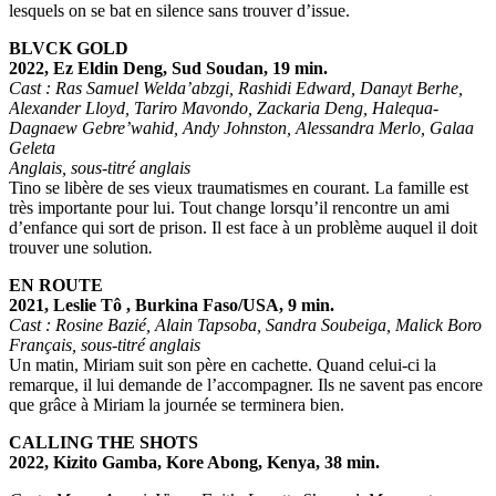
lesquels on se bat en silence sans trouver d’issue.
BLVCK GOLD
2022, Ez Eldin Deng, Sud Soudan, 19 min.
Cast : Ras Samuel Welda’abzgi, Rashidi Edward, Danayt Berhe,
Alexander Lloyd, Tariro Mavondo, Zackaria Deng, Halequa-
Dagnaew Gebre’wahid, Andy Johnston, Alessandra Merlo, Galaa
Geleta
Anglais, sous-titré anglais
Tino se libère de ses vieux traumatismes en courant. La famille est
très importante pour lui. Tout change lorsqu’il rencontre un ami
d’enfance qui sort de prison. Il est face à un problème auquel il doit
trouver une solution
.
EN ROUTE
2021, Leslie Tô , Burkina Faso/USA, 9 min.
Cast : Rosine Bazié, Alain Tapsoba, Sandra Soubeiga, Malick Boro
Français, sous-titré anglais
Un matin, Miriam suit son père en cachette. Quand celui-ci la
remarque, il lui demande de l’accompagner. Ils ne savent pas encore
que grâce à Miriam la journée se terminera bien.
CALLING THE SHOTS
2022, Kizito Gamba, Kore Abong, Kenya, 38 min.