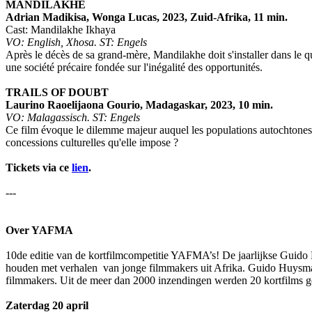
MANDILAKHE
Adrian Madikisa, Wonga Lucas, 2023, Zuid-Afrika, 11 min.
Cast: Mandilakhe Ikhaya
VO: English, Xhosa. ST: Engels
Après le décès de sa grand-mère, Mandilakhe doit s'installer dans le 
une société précaire fondée sur l'inégalité des opportunités.
TRAILS OF DOUBT
Laurino Raoelijaona Gourio, Madagaskar, 2023, 10 min.
VO: Malagassisch. ST: Engels
Ce film évoque le dilemme majeur auquel les populations autochtones
concessions culturelles qu'elle impose ?
Tickets via ce
lien
.
---
Over YAFMA
10de editie van de kortfilmcompetitie YAFMA’s! De jaarlijkse Guid
houden met verhalen van jonge filmmakers uit Afrika. Guido Huysman
filmmakers. Uit de meer dan 2000 inzendingen werden 20 kortfilms 
Zaterdag 20 april