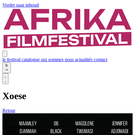
Verder naar inhoud
le festival
catalogue
qui sommes nous
actualités
contact
fr
Xoese
Retour