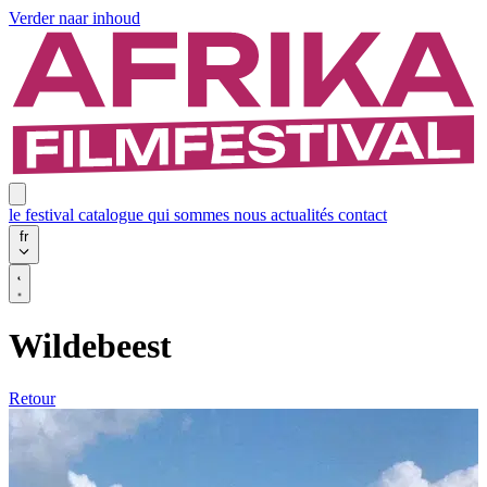
Verder naar inhoud
le festival
catalogue
qui sommes nous
actualités
contact
fr
Wildebeest
Retour