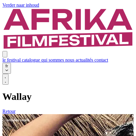
Verder naar inhoud
le festival
catalogue
qui sommes nous
actualités
contact
fr
Wallay
Retour