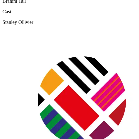
Brahim Tall
Cast
Stanley Ollivier