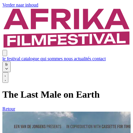
Verder naar inhoud
le festival
catalogue
qui sommes nous
actualités
contact
fr
The Last Male on Earth
Retour