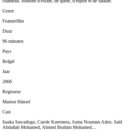
chameau. Histoire d'exode, de quête, d'espoir et de fatalité.
Genre
Featurefilm
Duur
96 minuten
Pays
België
Jaar
2006
Regisseur
Marion Hänsel
Cast
Issaka Sawadogo, Carole Karemera, Asma Nouman Aden, Saïd
Abdallah Mohamed, Ahmed Ibrahim Mohamed…