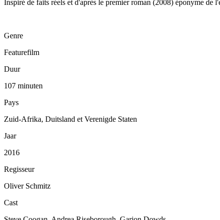
Inspiré de faits réels et d'après le premier roman (2008) éponyme de 
Genre
Featurefilm
Duur
107 minuten
Pays
Zuid-Afrika, Duitsland et Verenigde Staten
Jaar
2016
Regisseur
Oliver Schmitz
Cast
Steve Coogan, Andrea Riseborough, Garion Dowds, ...