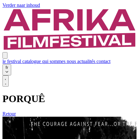
Verder naar inhoud
le festival
catalogue
qui sommes nous
actualités
contact
fr
PORQUÊ
Retour