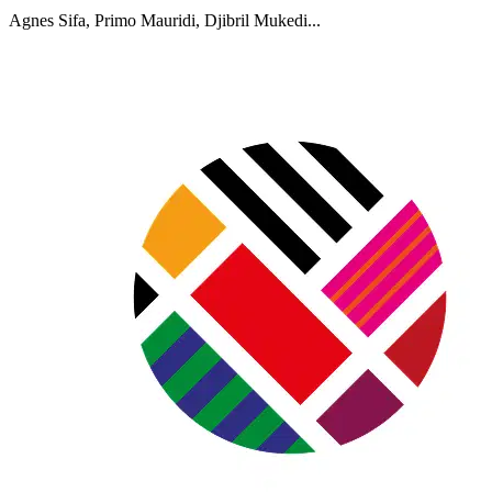
Agnes Sifa, Primo Mauridi, Djibril Mukedi...