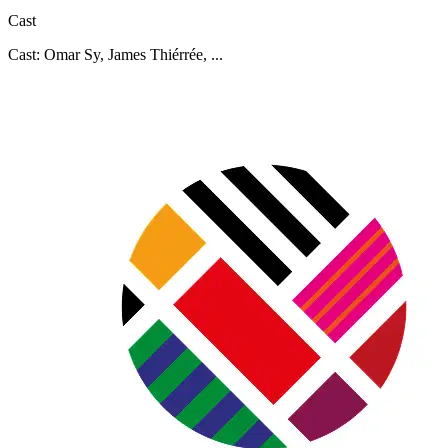
Cast
Cast: Omar Sy, James Thiérrée, ...