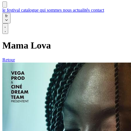
le festival
catalogue
qui sommes nous
actualités
contact
fr
Mama Lova
Retour