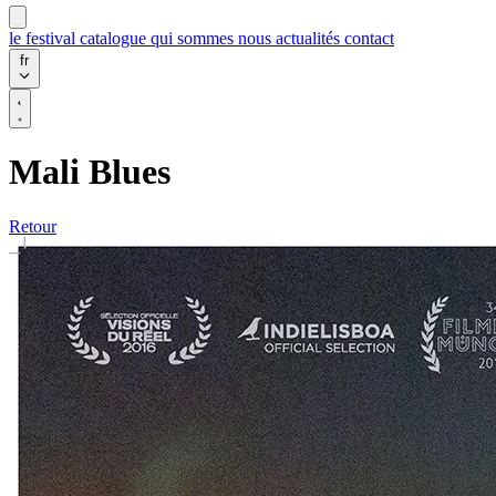
le festival
catalogue
qui sommes nous
actualités
contact
fr
Mali Blues
Retour