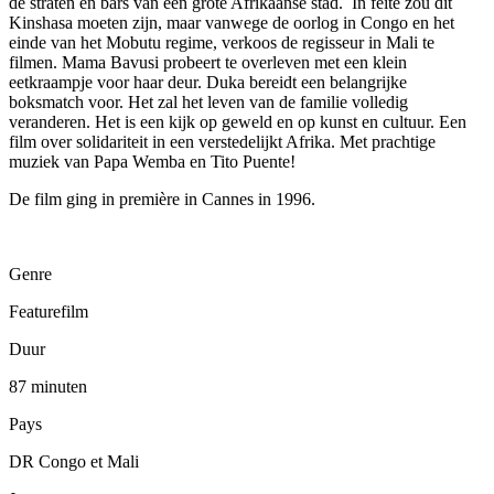
de straten en bars van een grote Afrikaanse stad. In feite zou dit
Kinshasa moeten zijn, maar vanwege de oorlog in Congo en het
einde van het Mobutu regime, verkoos de regisseur in Mali te
filmen. Mama Bavusi probeert te overleven met een klein
eetkraampje voor haar deur. Duka bereidt een belangrijke
boksmatch voor. Het zal het leven van de familie volledig
veranderen. Het is een kijk op geweld en op kunst en cultuur. Een
film over solidariteit in een verstedelijkt Afrika. Met prachtige
muziek van Papa Wemba en Tito Puente!
De film ging in première in Cannes in 1996.
Genre
Featurefilm
Duur
87 minuten
Pays
DR Congo et Mali