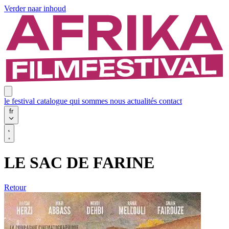
Verder naar inhoud
le festival
catalogue
qui sommes nous
actualités
contact
fr
LE SAC DE FARINE
Retour