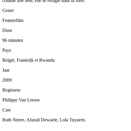
comme une bête, elle se réfugie dans la forêt.
Genre
Featurefilm
Duur
96 minuten
Pays
België, Frankrijk et Rwanda
Jaar
2009
Regisseur
Philippe Van Leeuw
Cast
Ruth Nirere, Afazali Dewaele, Lola Tuyaerts