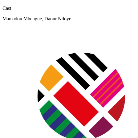
Cast
Mamadou Mbengue, Daour Ndoye …