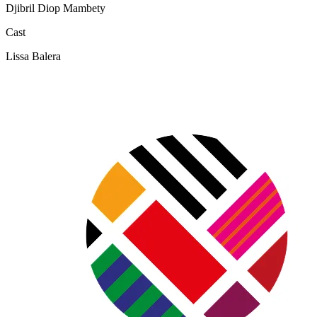
Djibril Diop Mambety
Cast
Lissa Balera