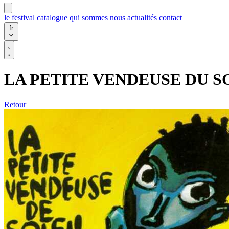
le festival
catalogue
qui sommes nous
actualités
contact
fr
LA PETITE VENDEUSE DU S
Retour