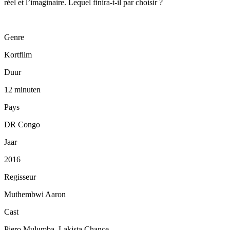
réel et l’imaginaire. Lequel finira-t-il par choisir ?
Genre
Kortfilm
Duur
12 minuten
Pays
DR Congo
Jaar
2016
Regisseur
Muthembwi Aaron
Cast
Piero Mulumba, Lakista Chance, ...