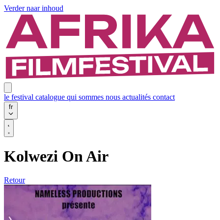
Verder naar inhoud
le festival
catalogue
qui sommes nous
actualités
contact
fr
Kolwezi On Air
Retour