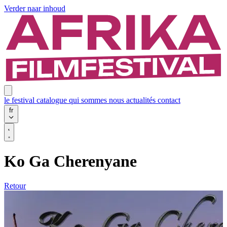
Verder naar inhoud
le festival
catalogue
qui sommes nous
actualités
contact
fr
Ko Ga Cherenyane
Retour