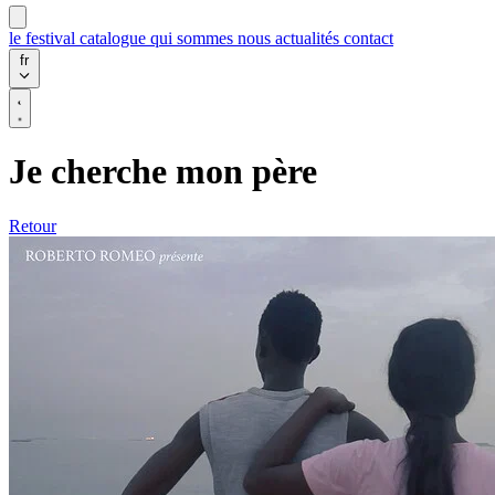
le festival
catalogue
qui sommes nous
actualités
contact
fr
Je cherche mon père
Retour